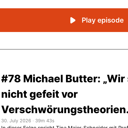
#78 Michael Butter: „Wir 
nicht gefeit vor
Verschwörungstheorien.
30. July 2026
‧
39m 43s
In dieser Folge spricht Tina Maier-Schneider mit Prof