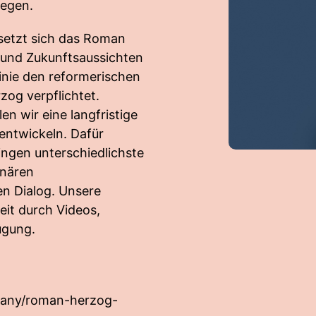
wegen.
 setzt sich das Roman
 und Zukunftsaussichten
Linie den reformerischen
og verpflichtet.
len wir eine langfristige
 entwickeln. Dafür
ringen unterschiedlichste
inären
en Dialog. Unsere
eit durch Videos,
ügung.
pany/roman-herzog-