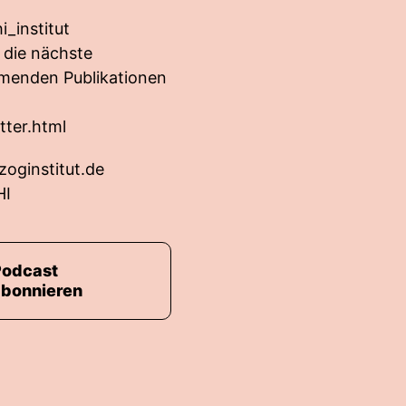
_institut
 die nächste
mmenden Publikationen
tter.html
oginstitut.de
HI
Podcast
abonnieren